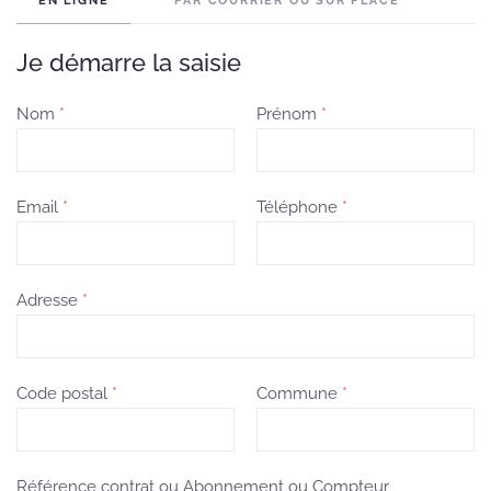
EN LIGNE
PAR COURRIER OU SUR PLACE
Je démarre la saisie
Nom
*
Prénom
*
Email
*
Téléphone
*
Adresse
*
Code postal
*
Commune
*
Référence contrat ou Abonnement ou Compteur