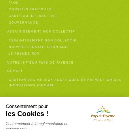
FAQS
CONSEILS PRATIQUES
CART’EAU INTERACTIVE
GOUVERNANCE
ASSAINISSEMENT NON COLLECTIF
ASSAINISSEMENT NON COLLECTIF
NOUVELLE INSTALLATION ANC
JE PRENDS RDV
VOTRE INF’EAU PAYS DE FAYENCE
GEMAPI
GESTION DES MILIEUX AQUATIQUES ET PRÉVENTION DES
INONDATIONS (GEMAPI)
Enfance- Services à la personne
Consentement pour
les Cookies !
RELAIS PETITE ENFANCE (RPE)
Conformément à la réglementation et
INSCRIPTION NEWSLETTER RELAIS PETITE ENFANCE