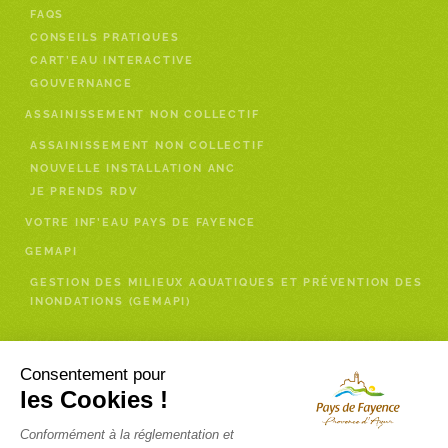
FAQS
CONSEILS PRATIQUES
CART’EAU INTERACTIVE
GOUVERNANCE
ASSAINISSEMENT NON COLLECTIF
ASSAINISSEMENT NON COLLECTIF
NOUVELLE INSTALLATION ANC
JE PRENDS RDV
VOTRE INF’EAU PAYS DE FAYENCE
GEMAPI
GESTION DES MILIEUX AQUATIQUES ET PRÉVENTION DES
INONDATIONS (GEMAPI)
Enfance- Services à la personne
Consentement pour
les Cookies !
RELAIS PETITE ENFANCE (RPE)
Conformément à la réglementation et