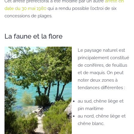
Cet arrêté préfectoral a été modifié par un autre
arrêté en
date du 30 mai 1980
qui a rendu possible l’octroi de six
concessions de plages.
La faune et la flore
Le paysage naturel est
principalement constitué
de conifères, de feuillus
et de maquis. On peut
noter deux zones à
tendances différentes :
au sud, chêne liège et
pin maritime
au nord, chêne liège et
chêne blanc.