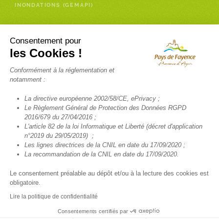
INONDATIONS (GEMAPI)
Enfance- Services à la personne
Consentement pour
les Cookies !
RELAIS PETITE ENFANCE (RPE)
Conformément à la réglementation et
INSCRIPTION NEWSLETTER RELAIS PETITE ENFANCE
notamment :
FRANCE SERVICES
La directive européenne 2002/58/CE, ePrivacy ;
TÉLÉALARME
Le Règlement Général de Protection des Données RGPD
2016/679 du 27/04/2016 ;
SANTÉ
L'article 82 de la loi Informatique et Liberté (décret d'application
n°2019 du 29/05/2019) ;
TRANSPORT SCOLAIRE
Les lignes directrices de la CNIL en date du 17/09/2020 ;
La recommandation de la CNIL en date du 17/09/2020.
Le consentement préalable au dépôt et/ou à la lecture des cookies est
obligatoire.
© COMMUNAUTÉ DE COMMUNES DU PAYS DE FAYENCE 2022 TOUS
DROITS RÉSERVÉS -
MENTIONS LÉGALES
-
POLITIQUE DE
Lire la politique de confidentialité
CONFIDENTIALITÉ
-
POLITIQUE DES COOKIES
Consentements certifiés par
Réalisation
Creamania Web