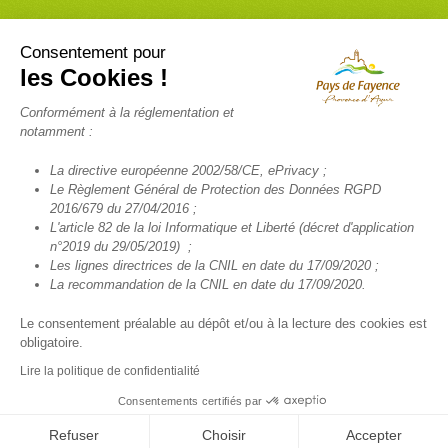
Enfance- Services à la personne
Consentement pour
les Cookies !
RELAIS PETITE ENFANCE (RPE)
Conformément à la réglementation et
INSCRIPTION NEWSLETTER RELAIS PETITE ENFANCE
notamment :
FRANCE SERVICES
La directive européenne 2002/58/CE, ePrivacy ;
TÉLÉALARME
Le Règlement Général de Protection des Données RGPD
2016/679 du 27/04/2016 ;
SANTÉ
L'article 82 de la loi Informatique et Liberté (décret d'application
n°2019 du 29/05/2019) ;
TRANSPORT SCOLAIRE
Les lignes directrices de la CNIL en date du 17/09/2020 ;
La recommandation de la CNIL en date du 17/09/2020.
Le consentement préalable au dépôt et/ou à la lecture des cookies est
obligatoire.
© COMMUNAUTÉ DE COMMUNES DU PAYS DE FAYENCE 2022 TOUS
DROITS RÉSERVÉS -
MENTIONS LÉGALES
-
POLITIQUE DE
Lire la politique de confidentialité
CONFIDENTIALITÉ
-
POLITIQUE DES COOKIES
Consentements certifiés par
Réalisation
Creamania Web
Refuser
Choisir
Accepter