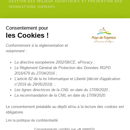
GESTION DES MILIEUX AQUATIQUES ET PRÉVENTION DES
INONDATIONS (GEMAPI)
Enfance- Services à la personne
Consentement pour
les Cookies !
RELAIS PETITE ENFANCE (RPE)
Conformément à la réglementation et
INSCRIPTION NEWSLETTER RELAIS PETITE ENFANCE
notamment :
FRANCE SERVICES
La directive européenne 2002/58/CE, ePrivacy ;
TÉLÉALARME
Le Règlement Général de Protection des Données RGPD
2016/679 du 27/04/2016 ;
SANTÉ
L'article 82 de la loi Informatique et Liberté (décret d'application
TRANSPORT SCOLAIRE
n°2019 du 29/05/2019) ;
Les lignes directrices de la CNIL en date du 17/09/2020 ;
La recommandation de la CNIL en date du 17/09/2020.
Le consentement préalable au dépôt et/ou à la lecture des cookies est
obligatoire.
© COMMUNAUTÉ DE COMMUNES DU PAYS DE FAYENCE 2022 TOUS
DROITS RÉSERVÉS -
MENTIONS LÉGALES
-
POLITIQUE DE
Lire la politique de confidentialité
CONFIDENTIALITÉ
-
POLITIQUE DES COOKIES
Consentements certifiés par