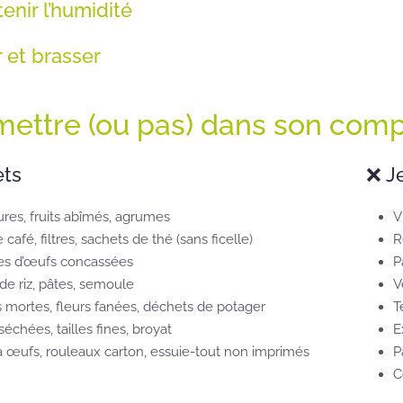
tenir l’humidité
r et brasser
ettre (ou pas) dans son comp
ets
❌ J
res, fruits abîmés, agrumes
V
café, filtres, sachets de thé (sans ficelle)
R
es d’œufs concassées
P
de riz, pâtes, semoule
V
s mortes, fleurs fanées, déchets de potager
T
séchées, tailles fines, broyat
E
à œufs, rouleaux carton, essuie-tout non imprimés
P
C