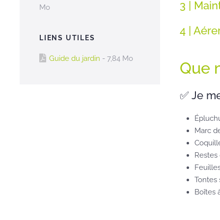
3 | Main
Mo
4 | Aére
LIENS UTILES
Guide du jardin
- 7,84 Mo
Que m
✅ Je m
Épluchu
Marc de 
Coquill
Restes 
Feuille
Tontes 
Boîtes 