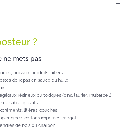
osteur ?
e ne mets pas
iande, poisson, produits laitiers
estes de repas en sauce ou huile
ain
égétaux résineux ou toxiques (pins, laurier, rhubarbe…)
erre, sable, gravats
xcréments, litières, couches
apier glacé, cartons imprimés, mégots
endres de bois ou charbon