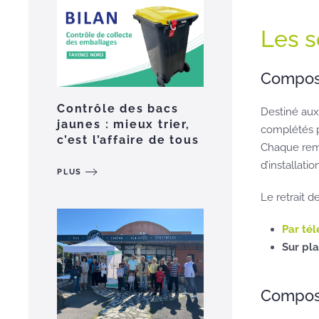
Les s
Compost
Contrôle des bacs
Destiné aux
jaunes : mieux trier,
complétés p
c’est l’affaire de tous
Chaque remi
d’installati
PLUS
Le retrait 
Par tél
Sur pl
Compost