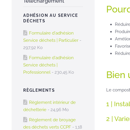
Téléchargement
Pour
ADHÉSION AU SERVICE
DÉCHETS
Réduire
Produir
Formulaire d'adhésion
Améliore
Service déchets | Particulier
-
Favorise
297,92 Ko
Réduire
Formulaire d'adhésion
Service déchets |
Bien 
Professionnel
- 230,45 Ko
Le composta
RÈGLEMENTS
Règlement intérieur de
1 | Ins
déchetterie
- 24,96 Mo
2 | Vari
Règlement de broyage
des déchets verts CCPF
- 1,18