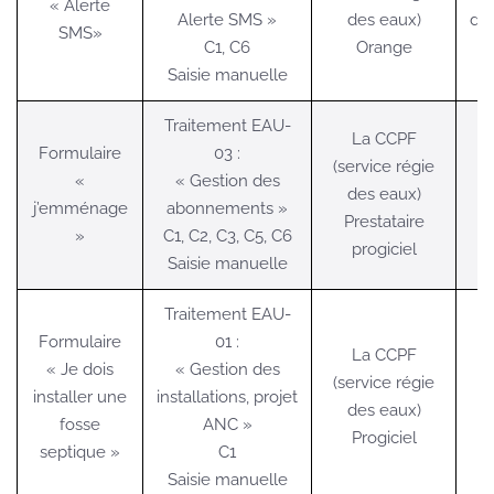
« Alerte
Alerte SMS »
des eaux)
d’i
SMS»
C1, C6
Orange
Saisie manuelle
Traitement EAU-
La CCPF
Formulaire
03 :
(service régie
«
« Gestion des
des eaux)
j’emménage
abonnements »
Prestataire
»
C1, C2, C3, C5, C6
progiciel
Saisie manuelle
Traitement EAU-
Formulaire
01 :
La CCPF
« Je dois
« Gestion des
(service régie
installer une
installations, projet
des eaux)
fosse
ANC »
Progiciel
septique »
C1
Saisie manuelle