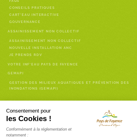
FAQS
CONSEILS PRATIQUES
CART’EAU INTERACTIVE
GOUVERNANCE
ASSAINISSEMENT NON COLLECTIF
ASSAINISSEMENT NON COLLECTIF
NOUVELLE INSTALLATION ANC
JE PRENDS RDV
VOTRE INF’EAU PAYS DE FAYENCE
GEMAPI
GESTION DES MILIEUX AQUATIQUES ET PRÉVENTION DES
INONDATIONS (GEMAPI)
Enfance- Services à la personne
Consentement pour
les Cookies !
RELAIS PETITE ENFANCE (RPE)
Conformément à la réglementation et
INSCRIPTION NEWSLETTER RELAIS PETITE ENFANCE
notamment :