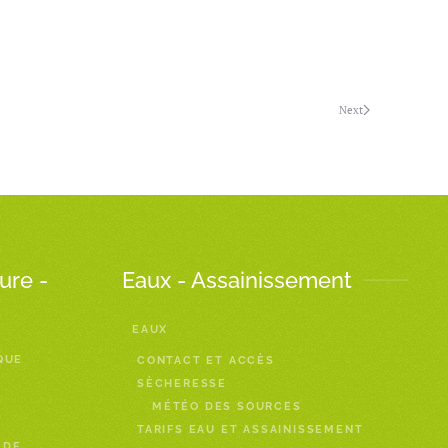
Next
ure -
Eaux - Assainissement
EAUX
QUE
CONTACT ET ACCÈS
SÈCHERESSE
MÉTÉO DES SOURCES
TARIFS EAU ET ASSAINISSEMENT
 DE