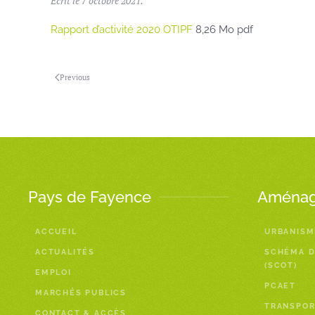
Écrit le
7 octobre 2021
.
Rapport d’activité 2020 OTIPF
8,26 Mo pdf
Previous
Pays de Fayence
Aménage
ACCUEIL
URBANISM
ACTUALITÉS
SCHÉMA D
(SCOT)
EMPLOI
PCAET
MARCHÉS PUBLICS
TRANSPOR
CONTACT & ACCÈS