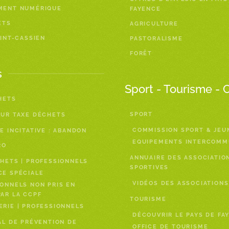
MENT NUMÉRIQUE
FAYENCE
ETS
AGRICULTURE
AINT-CASSIEN
PASTORALISME
FORÊT
s
Sport - Tourisme - 
HETS
SPORT
EUR TAXE DÉCHETS
COMMISSION SPORT & JEU
E INCITATIVE : ABANDON
EQUIPEMENTS INTERCOM
RO
ANNUAIRE DES ASSOCIATIO
HETS | PROFESSIONNELS
SPORTIVES
CE SPÉCIALE
VIDÉOS DES ASSOCIATIONS
ONNELS NON PRIS EN
AR LA CCPF
TOURISME
RIE | PROFESSIONNELS
DÉCOUVRIR LE PAYS DE FA
AL DE PRÉVENTION DE
OFFICE DE TOURISME