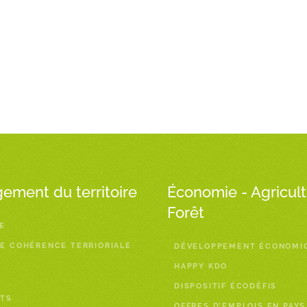
ment du territoire
Économie - Agricult
Forêt
E
E COHÉRENCE TERRIORIALE
DÉVELOPPEMENT ÉCONOMI
HAPPY KDO
DISPOSITIF ÉCODÉFIS
TS
OFFRES D’EMPLOIS EN PAYS