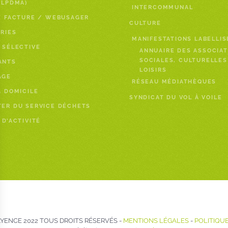
PLPDMA)
INTERCOMMUNAL
E FACTURE / WEBUSAGER
CULTURE
RIES
MANIFESTATIONS LABELLIS
 SÉLECTIVE
ANNUAIRE DES ASSOCIAT
SOCIALES, CULTURELLES
ANTS
LOISIRS
AGE
RÉSEAU MÉDIATHÈQUES
À DOMICILE
SYNDICAT DU VOL À VOILE
ER DU SERVICE DÉCHETS
 D’ACTIVITÉ
ENCE 2022 TOUS DROITS RÉSERVÉS -
MENTIONS LÉGALES
-
POLITIQUE