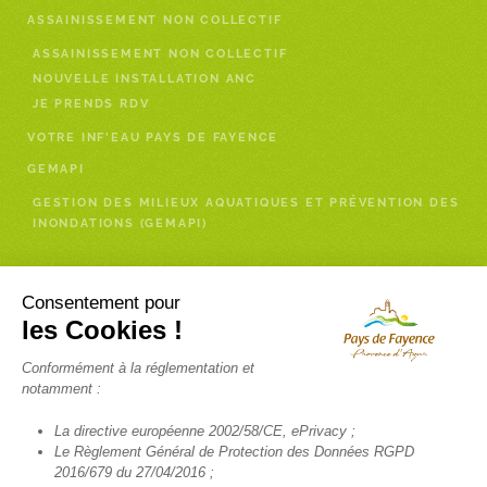
ASSAINISSEMENT NON COLLECTIF
ASSAINISSEMENT NON COLLECTIF
NOUVELLE INSTALLATION ANC
JE PRENDS RDV
VOTRE INF’EAU PAYS DE FAYENCE
GEMAPI
GESTION DES MILIEUX AQUATIQUES ET PRÉVENTION DES
INONDATIONS (GEMAPI)
Enfance- Services à la personne
Consentement pour
les Cookies !
RELAIS PETITE ENFANCE (RPE)
Conformément à la réglementation et
INSCRIPTION NEWSLETTER RELAIS PETITE ENFANCE
notamment :
FRANCE SERVICES
La directive européenne 2002/58/CE, ePrivacy ;
TÉLÉALARME
Le Règlement Général de Protection des Données RGPD
2016/679 du 27/04/2016 ;
SANTÉ