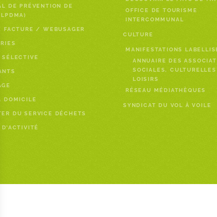
AL DE PRÉVENTION DE
OFFICE DE TOURISME
PLPDMA)
INTERCOMMUNAL
E FACTURE / WEBUSAGER
CULTURE
RIES
MANIFESTATIONS LABELLIS
 SÉLECTIVE
ANNUAIRE DES ASSOCIAT
SOCIALES, CULTURELLES
ANTS
LOISIRS
AGE
RÉSEAU MÉDIATHÈQUES
À DOMICILE
SYNDICAT DU VOL À VOILE
ER DU SERVICE DÉCHETS
 D’ACTIVITÉ