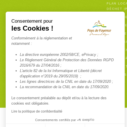
PLAN LOC
DÉCHET (
PAYER UN
Consentement pour
DÉCHETTE
les Cookies !
COLLECTE
Conformément à la réglementation et
ENCOMBR
notamment :
COMPOST
La directive européenne 2002/58/CE, ePrivacy ;
BROYAGE 
Le Règlement Général de Protection des Données RGPD
2016/679 du 27/04/2016 ;
NEWSLETT
L'article 82 de la loi Informatique et Liberté (décret
RAPPORTS
d'application n°2019 du 29/05/2019) ;
Les lignes directrices de la CNIL en date du 17/09/2020 ;
La recommandation de la CNIL en date du 17/09/2020.
Le consentement préalable au dépôt et/ou à la lecture des
cookies est obligatoire.
Lire la politique de confidentialité
Consentements certifiés par