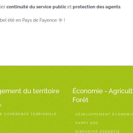
ier
continuité du service public
et
protection des agents
.
 bel été en Pays de Fayence 🌞 !
ment du territoire
Économie - Agricult
Forêt
E
E COHÉRENCE TERRIORIALE
DÉVELOPPEMENT ÉCONOMI
HAPPY KDO
DISPOSITIF ÉCODÉFIS