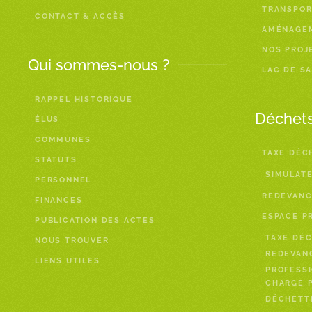
TRANSPOR
CONTACT & ACCÈS
AMÉNAGE
NOS PROJ
Qui sommes-nous ?
LAC DE S
RAPPEL HISTORIQUE
Déchet
ÉLUS
COMMUNES
TAXE DÉC
STATUTS
SIMULAT
PERSONNEL
REDEVANC
FINANCES
ESPACE P
PUBLICATION DES ACTES
TAXE DÉC
NOUS TROUVER
REDEVAN
LIENS UTILES
PROFESSI
CHARGE P
DÉCHETTE