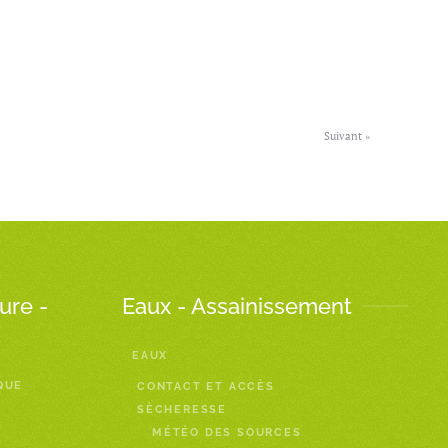
Suivant »
ure -
Eaux - Assainissement
EAUX
QUE
CONTACT ET ACCÈS
SÈCHERESSE
MÉTÉO DES SOURCES