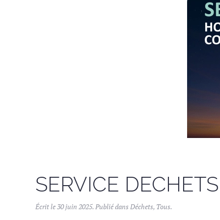
SERVICE DECHETS | 
Écrit le
30 juin 2025
. Publié dans
Déchets
,
Tous
.