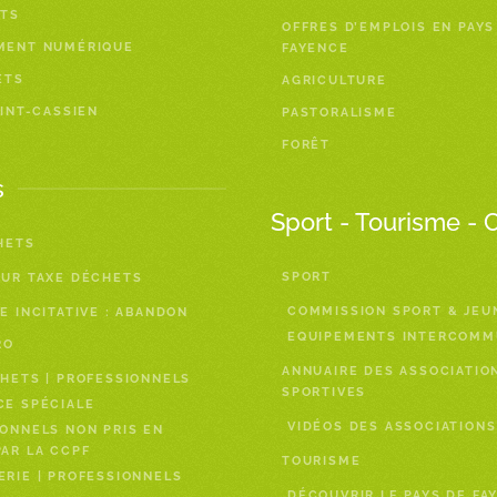
TS
OFFRES D’EMPLOIS EN PAYS
MENT NUMÉRIQUE
FAYENCE
ETS
AGRICULTURE
AINT-CASSIEN
PASTORALISME
FORÊT
s
Sport - Tourisme - 
HETS
SPORT
EUR TAXE DÉCHETS
COMMISSION SPORT & JEU
E INCITATIVE : ABANDON
EQUIPEMENTS INTERCOM
RO
ANNUAIRE DES ASSOCIATIO
HETS | PROFESSIONNELS
SPORTIVES
CE SPÉCIALE
VIDÉOS DES ASSOCIATIONS
ONNELS NON PRIS EN
AR LA CCPF
TOURISME
RIE | PROFESSIONNELS
DÉCOUVRIR LE PAYS DE FA