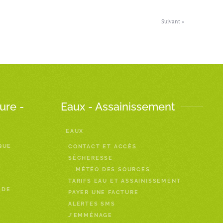
Suivant »
ure -
Eaux - Assainissement
EAUX
QUE
CONTACT ET ACCÈS
SÈCHERESSE
MÉTÉO DES SOURCES
TARIFS EAU ET ASSAINISSEMENT
 DE
PAYER UNE FACTURE
ALERTES SMS
J’EMMÉNAGE