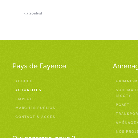
« Précédent
Pays de Fayence
Aménage
ACCUEIL
URBANISM
ACTUALITÉS
SCHÉMA D
(SCOT)
EMPLOI
PCAET
MARCHÉS PUBLICS
TRANSPOR
CONTACT & ACCÈS
AMÉNAGE
NOS PROJ