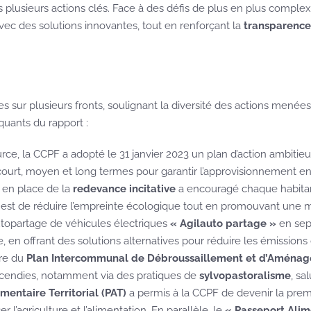
plusieurs actions clés. Face à des défis de plus en plus complex
ec des solutions innovantes, tout en renforçant la
transparence 
ur plusieurs fronts, soulignant la diversité des actions menées 
quants du rapport :
source, la CCPF a adopté le 31 janvier 2023 un plan d’action amb
 court, moyen et long termes pour garantir l’approvisionnement en
 en place de la
redevance incitative
a encouragé chaque habita
if est de réduire l’empreinte écologique tout en promouvant une m
utopartage de véhicules électriques
« Agilauto partage »
en sep
en offrant des solutions alternatives pour réduire les émissions
vre du
Plan Intercommunal de Débroussaillement et d’Aménage
 incendies, notamment via des pratiques de
sylvopastoralisme
, sa
imentaire Territorial (PAT)
a permis à la CCPF de devenir la pr
ser l’agriculture et l’alimentation. En parallèle, le
« Passeport Alim