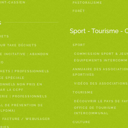
AINT-CASSIEN
PASTORALISME
FORÊT
s
Sport - Tourisme - 
HETS
SPORT
EUR TAXE DÉCHETS
COMMISSION SPORT & JEU
E INCITATIVE : ABANDON
EQUIPEMENTS INTERCOM
RO
ANNUAIRE DES ASSOCIATIO
HETS | PROFESSIONNELS
SPORTIVES
CE SPÉCIALE
VIDÉOS DES ASSOCIATIONS
ONNELS NON PRIS EN
AR LA CCPF
TOURISME
RIE | PROFESSIONNELS
DÉCOUVRIR LE PAYS DE FA
AL DE PRÉVENTION DE
OFFICE DE TOURISME
PLPDMA)
INTERCOMMUNAL
E FACTURE / WEBUSAGER
CULTURE
RIES