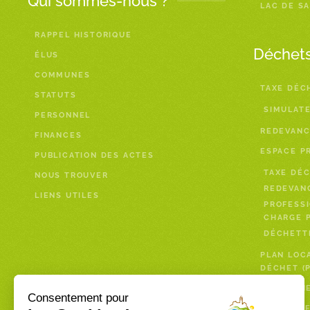
Qui sommes-nous ?
LAC DE S
RAPPEL HISTORIQUE
Déchet
ÉLUS
COMMUNES
TAXE DÉC
STATUTS
SIMULAT
PERSONNEL
REDEVANC
FINANCES
ESPACE P
PUBLICATION DES ACTES
TAXE DÉC
NOUS TROUVER
REDEVAN
LIENS UTILES
PROFESSI
CHARGE P
DÉCHETTE
PLAN LOC
DÉCHET (
PAYER UN
Consentement pour
DÉCHETTE