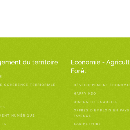
ment du territoire
Économie - Agricult
Forêt
E
E COHÉRENCE TERRIORIALE
DÉVELOPPEMENT ÉCONOMI
HAPPY KDO
DISPOSITIF ÉCODÉFIS
TS
OFFRES D’EMPLOIS EN PAYS
MENT NUMÉRIQUE
FAYENCE
ETS
AGRICULTURE