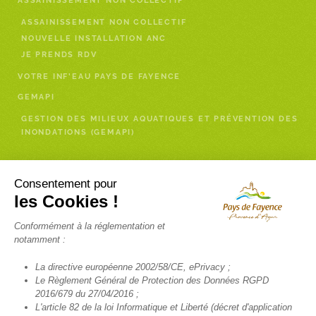
ASSAINISSEMENT NON COLLECTIF
ASSAINISSEMENT NON COLLECTIF
NOUVELLE INSTALLATION ANC
JE PRENDS RDV
VOTRE INF’EAU PAYS DE FAYENCE
GEMAPI
GESTION DES MILIEUX AQUATIQUES ET PRÉVENTION DES
INONDATIONS (GEMAPI)
Enfance- Services à la personne
Consentement pour
les Cookies !
RELAIS PETITE ENFANCE (RPE)
Conformément à la réglementation et
INSCRIPTION NEWSLETTER RELAIS PETITE ENFANCE
notamment :
FRANCE SERVICES
La directive européenne 2002/58/CE, ePrivacy ;
TÉLÉALARME
Le Règlement Général de Protection des Données RGPD
2016/679 du 27/04/2016 ;
SANTÉ
L'article 82 de la loi Informatique et Liberté (décret d'application