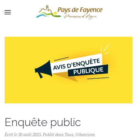
Skip to main content
Enquête public
Écrit le
20 août 2025
. Publié dans
Tous
,
Urbanisme
.