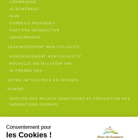
J’EMMÉNAGE
JE DÉMÉNAGE
FAQS
CONSEILS PRATIQUES
CART’EAU INTERACTIVE
GOUVERNANCE
ASSAINISSEMENT NON COLLECTIF
ASSAINISSEMENT NON COLLECTIF
NOUVELLE INSTALLATION ANC
JE PRENDS RDV
VOTRE INF’EAU PAYS DE FAYENCE
GEMAPI
GESTION DES MILIEUX AQUATIQUES ET PRÉVENTION DES
INONDATIONS (GEMAPI)
Enfance- Services à la personne
Consentement pour
les Cookies !