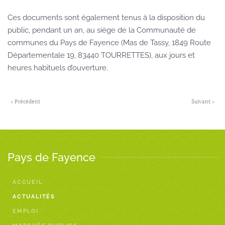
Ces documents sont également tenus à la disposition du
public, pendant un an, au siège de la Communauté de
communes du Pays de Fayence (Mas de Tassy, 1849 Route
Départementale 19, 83440 TOURRETTES), aux jours et
heures habituels d’ouverture.
« Précédent
Suivant »
Pays de Fayence
ACCUEIL
ACTUALITÉS
EMPLOI