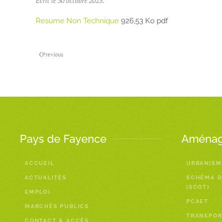
Écrit le
30 octobre 2025
.
Resume Non Technique
926,53 Ko pdf
Previous
Pays de Fayence
Aménage
ACCUEIL
URBANISM
ACTUALITÉS
SCHÉMA D
(SCOT)
EMPLOI
PCAET
MARCHÉS PUBLICS
TRANSPOR
CONTACT & ACCÈS