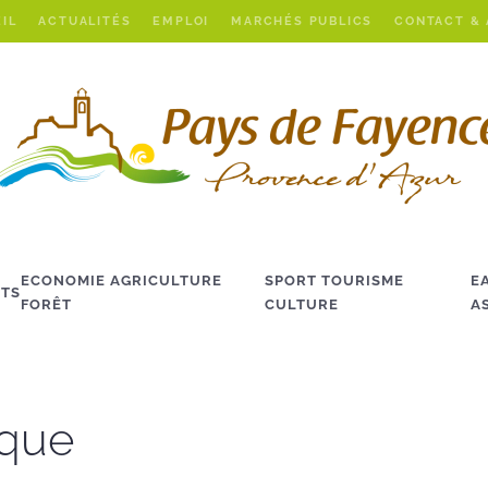
IL
ACTUALITÉS
EMPLOI
MARCHÉS PUBLICS
CONTACT &
ECONOMIE AGRICULTURE
SPORT TOURISME
E
TS
FORÊT
CULTURE
A
ique