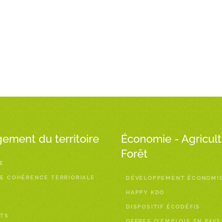
ment du territoire
Économie - Agricult
Forêt
E
E COHÉRENCE TERRIORIALE
DÉVELOPPEMENT ÉCONOMI
HAPPY KDO
DISPOSITIF ÉCODÉFIS
TS
OFFRES D’EMPLOIS EN PAYS