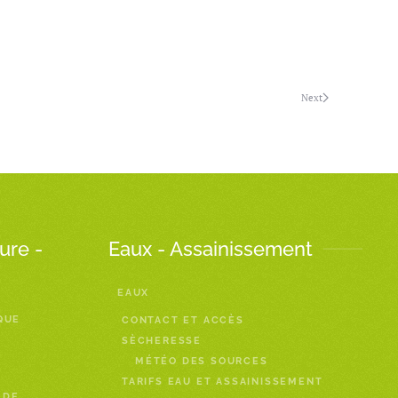
Next
ure -
Eaux - Assainissement
EAUX
QUE
CONTACT ET ACCÈS
SÈCHERESSE
MÉTÉO DES SOURCES
TARIFS EAU ET ASSAINISSEMENT
 DE