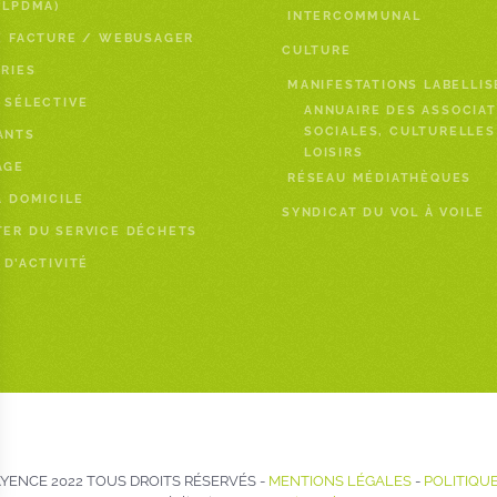
PLPDMA)
INTERCOMMUNAL
E FACTURE / WEBUSAGER
CULTURE
RIES
MANIFESTATIONS LABELLIS
 SÉLECTIVE
ANNUAIRE DES ASSOCIAT
SOCIALES, CULTURELLES
ANTS
LOISIRS
AGE
RÉSEAU MÉDIATHÈQUES
À DOMICILE
SYNDICAT DU VOL À VOILE
ER DU SERVICE DÉCHETS
 D’ACTIVITÉ
ENCE 2022 TOUS DROITS RÉSERVÉS -
MENTIONS LÉGALES
-
POLITIQUE