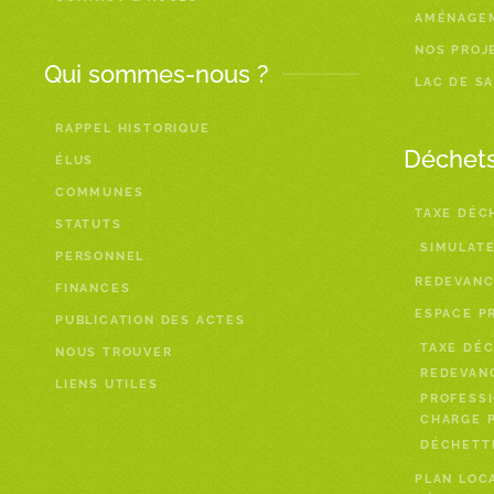
AMÉNAGE
NOS PROJ
Qui sommes-nous ?
LAC DE S
RAPPEL HISTORIQUE
Déchet
ÉLUS
COMMUNES
TAXE DÉC
STATUTS
SIMULAT
PERSONNEL
REDEVANC
FINANCES
ESPACE P
PUBLICATION DES ACTES
TAXE DÉC
NOUS TROUVER
REDEVAN
LIENS UTILES
PROFESSI
CHARGE P
DÉCHETTE
PLAN LOC