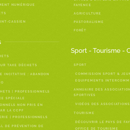
MENT NUMÉRIQUE
FAYENCE
ETS
AGRICULTURE
AINT-CASSIEN
PASTORALISME
FORÊT
s
Sport - Tourisme - 
HETS
SPORT
EUR TAXE DÉCHETS
COMMISSION SPORT & JEU
E INCITATIVE : ABANDON
EQUIPEMENTS INTERCOM
RO
ANNUAIRE DES ASSOCIATIO
HETS | PROFESSIONNELS
SPORTIVES
CE SPÉCIALE
VIDÉOS DES ASSOCIATIONS
ONNELS NON PRIS EN
AR LA CCPF
TOURISME
RIE | PROFESSIONNELS
DÉCOUVRIR LE PAYS DE FA
AL DE PRÉVENTION DE
OFFICE DE TOURISME