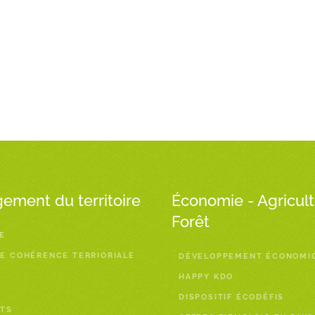
ment du territoire
Économie - Agricult
Forêt
E
E COHÉRENCE TERRIORIALE
DÉVELOPPEMENT ÉCONOMI
HAPPY KDO
DISPOSITIF ÉCODÉFIS
TS