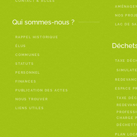
CONTACT & ACCÈS
AMÉNAGE
NOS PROJ
Qui sommes-nous ?
LAC DE S
RAPPEL HISTORIQUE
Déchet
ÉLUS
COMMUNES
TAXE DÉC
STATUTS
SIMULAT
PERSONNEL
REDEVANC
FINANCES
ESPACE P
PUBLICATION DES ACTES
TAXE DÉC
NOUS TROUVER
REDEVAN
LIENS UTILES
PROFESSI
CHARGE P
DÉCHETTE
PLAN LOC