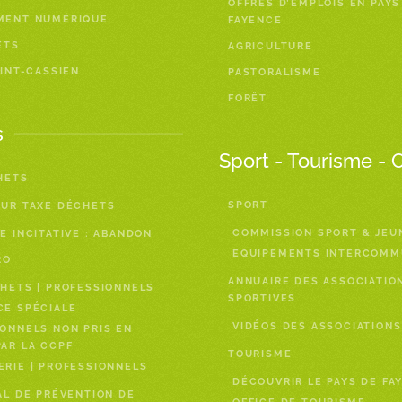
OFFRES D’EMPLOIS EN PAYS
MENT NUMÉRIQUE
FAYENCE
ETS
AGRICULTURE
AINT-CASSIEN
PASTORALISME
FORÊT
s
Sport - Tourisme - 
HETS
SPORT
EUR TAXE DÉCHETS
COMMISSION SPORT & JEU
E INCITATIVE : ABANDON
EQUIPEMENTS INTERCOM
RO
ANNUAIRE DES ASSOCIATIO
HETS | PROFESSIONNELS
SPORTIVES
CE SPÉCIALE
VIDÉOS DES ASSOCIATIONS
ONNELS NON PRIS EN
AR LA CCPF
TOURISME
RIE | PROFESSIONNELS
DÉCOUVRIR LE PAYS DE FA
AL DE PRÉVENTION DE