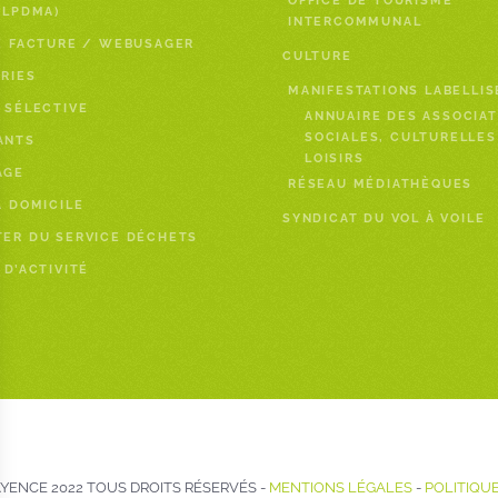
OFFICE DE TOURISME
PLPDMA)
INTERCOMMUNAL
E FACTURE / WEBUSAGER
CULTURE
RIES
MANIFESTATIONS LABELLIS
 SÉLECTIVE
ANNUAIRE DES ASSOCIAT
SOCIALES, CULTURELLES
ANTS
LOISIRS
AGE
RÉSEAU MÉDIATHÈQUES
À DOMICILE
SYNDICAT DU VOL À VOILE
ER DU SERVICE DÉCHETS
 D’ACTIVITÉ
ENCE 2022 TOUS DROITS RÉSERVÉS -
MENTIONS LÉGALES
-
POLITIQUE