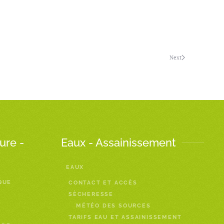
Next
ure -
Eaux - Assainissement
EAUX
QUE
CONTACT ET ACCÈS
SÈCHERESSE
MÉTÉO DES SOURCES
TARIFS EAU ET ASSAINISSEMENT