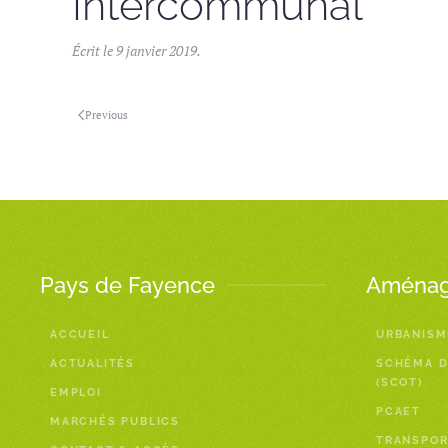
Intercommunal
Écrit le
9 janvier 2019
.
Previous
Pays de Fayence
Aménage
ACCUEIL
URBANISM
ACTUALITÉS
SCHÉMA D
(SCOT)
EMPLOI
PCAET
MARCHÉS PUBLICS
TRANSPOR