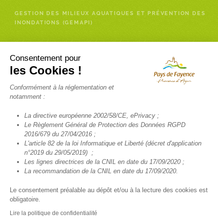
GESTION DES MILIEUX AQUATIQUES ET PRÉVENTION DES
INONDATIONS (GEMAPI)
Enfance- Services à la personne
Consentement pour
les Cookies !
RELAIS PETITE ENFANCE (RPE)
Conformément à la réglementation et
INSCRIPTION NEWSLETTER RELAIS PETITE ENFANCE
notamment :
FRANCE SERVICES
La directive européenne 2002/58/CE, ePrivacy ;
TÉLÉALARME
Le Règlement Général de Protection des Données RGPD
2016/679 du 27/04/2016 ;
SANTÉ
L'article 82 de la loi Informatique et Liberté (décret d'application
TRANSPORT SCOLAIRE
n°2019 du 29/05/2019) ;
Les lignes directrices de la CNIL en date du 17/09/2020 ;
La recommandation de la CNIL en date du 17/09/2020.
Le consentement préalable au dépôt et/ou à la lecture des cookies est
obligatoire.
© COMMUNAUTÉ DE COMMUNES DU PAYS DE FAYENCE 2022 TOUS
DROITS RÉSERVÉS -
MENTIONS LÉGALES
-
POLITIQUE DE
Lire la politique de confidentialité