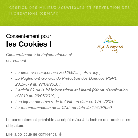
GESTION DES MILIEUX AQUATIQUES ET PRÉVENTION DES
INONDATIONS (GEMAPI)
Enfance- Services à la personne
Consentement pour
les Cookies !
RELAIS PETITE ENFANCE (RPE)
Conformément à la réglementation et
INSCRIPTION NEWSLETTER RELAIS PETITE ENFANCE
notamment :
FRANCE SERVICES
La directive européenne 2002/58/CE, ePrivacy ;
TÉLÉALARME
Le Règlement Général de Protection des Données RGPD
2016/679 du 27/04/2016 ;
SANTÉ
L'article 82 de la loi Informatique et Liberté (décret d'application
TRANSPORT SCOLAIRE
n°2019 du 29/05/2019) ;
Les lignes directrices de la CNIL en date du 17/09/2020 ;
La recommandation de la CNIL en date du 17/09/2020.
Le consentement préalable au dépôt et/ou à la lecture des cookies est
obligatoire.
© COMMUNAUTÉ DE COMMUNES DU PAYS DE FAYENCE 2022 TOUS
DROITS RÉSERVÉS -
MENTIONS LÉGALES
-
POLITIQUE DE
Lire la politique de confidentialité